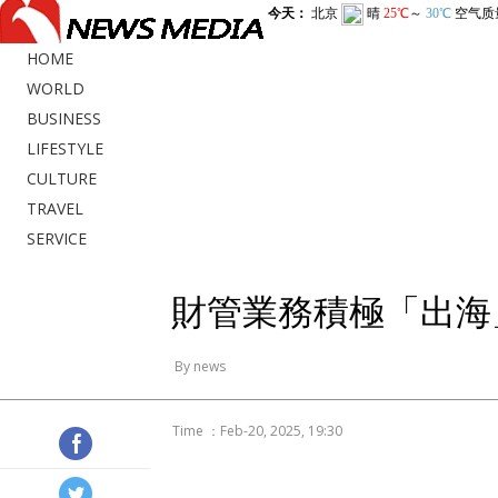
HOME
WORLD
BUSINESS
LIFESTYLE
CULTURE
TRAVEL
SERVICE
財管業務積極「出海
By news
Time ：Feb-20, 2025, 19:30