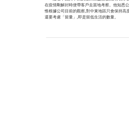
在疫情剛解封時便帶客戶去當地考察。他知悉公
惟根據公司目前的觀察,對中東地區只會保持高度
還要考慮「留量」,即是留低生活的數量。