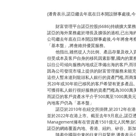
(潘青表示,諾亞繼去年底在日本開設辦事處後,
財富管理平台諾亞控股(6686)持續擴大業
諾亞的海外業務處於增長及擴張的過程,已出海
公司繼去年底在日本開設辦事處後,今年將會考
「基本盤」,將會維持優質服務。
他指出,雖然從人力比例、產品存量及收入貢
但受成本及客戶自身的移民因素影響,國內的業
以往公司傾向服務內地或正準備出海的客戶,而
因為公司發現市場上提供的財富管理服務未能
這些人暫未達到龍頭私人銀行的資產門檻,而商
另20年或30年前已移民的客戶希望有更多產品
可獲得私人銀行很好服務的資產門檻為3000萬美
而諾亞的客戶資產水平介乎500萬至1000萬美
內地客戶仍為「基本盤」
諾亞於2010年在紐交所掛牌,於2012年
並於2022年在港上市。截至去年9月底止,諾亞透過歌
Management擁有在管資產1501億元人民幣
諾亞的網絡覆蓋內地、香港、紐約、矽谷、新
隨着中國與中東的往來日益緊密,潘青表示